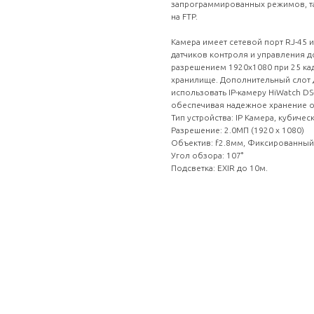
запрограммированных режимов, та
на FTP.
Камера имеет сетевой порт RJ-45
датчиков контроля и управления д
разрешением 1920x1080 при 25 кад
хранилище. Дополнительный слот 
использовать IP-камеру HiWatch DS
обеспечивая надежное хранение от
Тип устройства: IP Камера, кубичес
Разрешение: 2.0МП (1920 x 1080)
Объектив: f2.8мм, Фиксированный
Угол обзора: 107°
Подсветка: EXIR до 10м.