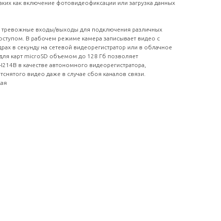
ких как включение фотовидеофиксации или загрузка данных
 и тревожные входы/выходы для подключения различных
оступом. В рабочем режиме камера записывает видео с
рах в секунду на сетевой видеорегистратор или в облачное
для карт microSD объемом до 128 Гб позволяет
-I214B в качестве автономного видеорегистратора,
снятого видео даже в случае сбоя каналов связи.
кая