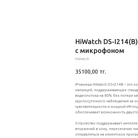
HiWatch DS-I214(B)
с микрофоном
HiWatch
тг.
35100,00
IP-камера HiWatch DS-I214B – это 
матрицей, поддерживающее станда
видеопотока на 80% без потери ка
круглосуточного наблюдения за 
чувствительности и мощной ИК-по
обеспечивает возможность двуст
Устройство поддерживает интелле
вторжений в зону, пересечение ли
отправляться на клиентское прогр