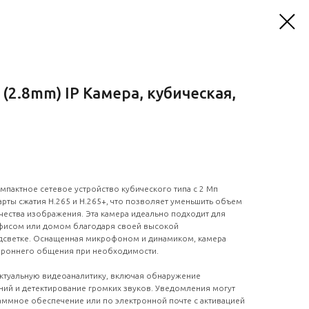
 (2.8mm) IP Камера, кубическая,
компактное сетевое устройство кубического типа с 2 Мп
рты сжатия H.265 и H.265+, что позволяет уменьшить объем
чества изображения. Эта камера идеально подходит для
офисом или домом благодаря своей высокой
дсветке. Оснащенная микрофоном и динамиком, камера
ороннего общения при необходимости.
ктуальную видеоаналитику, включая обнаружение
ний и детектирование громких звуков. Уведомления могут
аммное обеспечение или по электронной почте с активацией