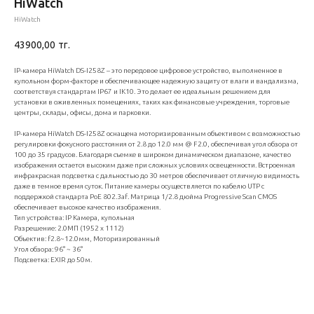
HiWatch
HiWatch
43900,00
тг.
IP-камера HiWatch DS-I258Z – это передовое цифровое устройство, выполненное в
купольном форм-факторе и обеспечивающее надежную защиту от влаги и вандализма,
соответствуя стандартам IP67 и IK10. Это делает ее идеальным решением для
установки в оживленных помещениях, таких как финансовые учреждения, торговые
центры, склады, офисы, дома и парковки.
IP-камера HiWatch DS-I258Z оснащена моторизированным объективом с возможностью
регулировки фокусного расстояния от 2.8 до 12.0 мм @ F2.0, обеспечивая угол обзора от
100 до 35 градусов. Благодаря съемке в широком динамическом диапазоне, качество
изображения остается высоким даже при сложных условиях освещенности. Встроенная
инфракрасная подсветка с дальностью до 30 метров обеспечивает отличную видимость
даже в темное время суток. Питание камеры осуществляется по кабелю UTP с
поддержкой стандарта PoE 802.3af. Матрица 1/2.8 дюйма Progressive Scan CMOS
обеспечивает высокое качество изображения.
Тип устройства: IP Камера, купольная
Разрешение: 2.0МП (1952 x 1112)
Объектив: f2.8~12.0мм, Моторизированный
Угол обзора: 96° ~ 36°
Подсветка: EXIR до 50м.