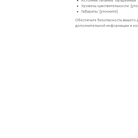
Источник питания: батарейный
Уровень чувствительности: [уто
Габариты: [уточните]
Обеспечьте безопасность вашего 
дополнительной информации и кон