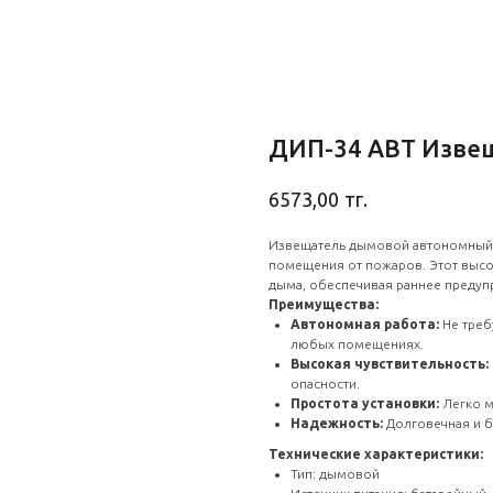
ДИП-34 АВТ Изве
тг.
6573,00
Извещатель дымовой автономный 
помещения от пожаров. Этот высо
дыма, обеспечивая раннее предуп
Преимущества:
Автономная работа:
Не треб
любых помещениях.
Высокая чувствительность:
опасности.
Простота установки:
Легко м
Надежность:
Долговечная и б
Технические характеристики:
Тип: дымовой