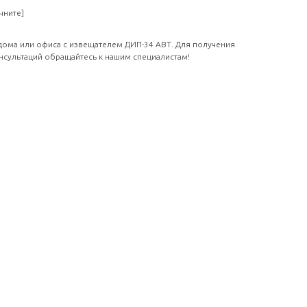
чните]
дома или офиса с извещателем ДИП-34 АВТ. Для получения
сультаций обращайтесь к нашим специалистам!