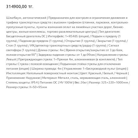
314900,00
тг.
Шлагбаум, автоматический | Предназначен для контроля и ограничения движения и
трафика транспортных средств с высоким трафиком (стоянки, парковки, контрольно-
пропускные пункты, пункты взимания оплат на линейных участках дорог, бизнес-
центры, жилые комплексы, торгово-развлекательные центры) | Тип двигателя:
Бесщеточный двигатель DC | Интерфейс: 1×RS485 (опция) / Подъем к пределу (1
группа) / Падение до предела (1 группа) / Открытие (1 группа) / Закрытие (1 группа) /
Стоп (1 группа) / ИК/детектор транспортных средств/радар (1 группа) / Сигнал
светофора (1 группа) | Длина стрелы: 4м | Время открытия/закрытия: от 3 до 6сек,
полное открытие 90° | Задержка падения стрелы: от 1 до 99сек | Направление стрелы:
Левый | Преграждающая стрела: 1×Прямая 4м, алюминиевая (в комплекте) / Тип
стрелы: Стрела с полосой освещения | Подъемная стойка стрелы для отключения
питания (опция) | Ширина проезда: 4м | Управление: 1×Беспроводной пульт (опция) |
Инсталляция: Напольный поверхностный монтаж | Цвет: Красный / Белый / Черный |
Применение: Наружное | Материал: Металл, сталь, нержавеющая сталь, алюминий |
Степень защиты: IP54 | Питание: DC 24V 100W | Вес: 26кг | Размер: 325×220×1000мм /
Размер стрелы: Х×50×95мм